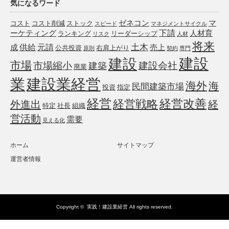
気になるワード
ゼネコン
マ
コスト
コスト削減
ストック
スピード
マネジメントサイクル
下請
ーケティング
人材育
ランキング
リーダーシップ
リスク
人材
将来
土木
供給
元請
成
売上
公共投資
右肩上がり
原則
契約
専門
建設
建設
市場
市場縮小
建設会社
建築
廃業
業
建設業経営
海外
海
民間建築市場
投資
指定
経営
経営戦略
経営改善
外進出
経
特定
社長
組織
営活動
需要
見える化
ホーム
サイトマップ
運営者情報
Copyright ©
実践！建設業経営
All rights reserved.