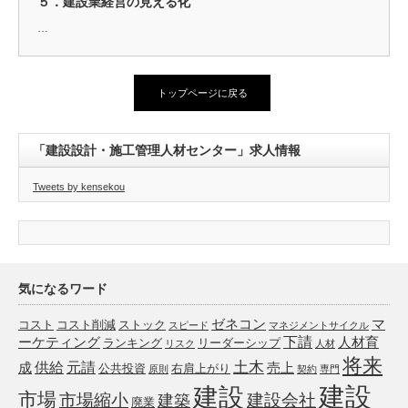
５．建設業経営の見える化
…
トップページに戻る
「建設設計・施工管理人材センター」求人情報
Tweets by kensekou
気になるワード
ゼネコン
マ
コスト
コスト削減
ストック
スピード
マネジメントサイクル
下請
ーケティング
人材育
ランキング
リーダーシップ
リスク
人材
将来
土木
供給
元請
成
売上
公共投資
右肩上がり
原則
契約
専門
建設
建設
市場
市場縮小
建設会社
建築
廃業