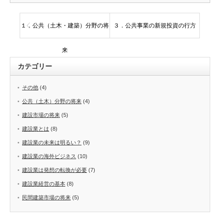
１．公共（土木・建築）分野の将
３．公共事業の新規投資の行方
来
カテゴリー
その他
(4)
公共（土木）分野の将来
(4)
建設市場の将来
(5)
建設業とは
(8)
建設業の未来は明るい？
(9)
建設業の海外ビジネス
(10)
建設業は発想の転換が必要
(7)
建設業経営の基本
(8)
民間建築市場の将来
(5)