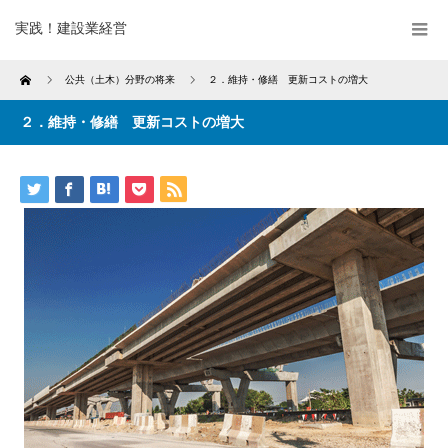
実践！建設業経営
Home
公共（土木）分野の将来
２．維持・修繕 更新コストの増大
２．維持・修繕 更新コストの増大