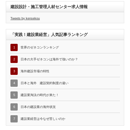
建設設計・施工管理人材センター求人情報
Tweets by kensekou
「実践！建設業経営」人気記事ランキング
1
世界のゼネコンランキング
2
日本の大手ゼネコンは海外で強いのか？
3
海外建設市場の特性
4
日本と海外 建設契約制度の違い
5
建設業淘汰の時代が来た！
6
日本の建設業の海外状況
7
建設業経営は今なぜ苦しいのか