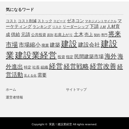
気になるワード
ゼネコン
マ
コスト
コスト削減
ストック
スピード
マネジメントサイクル
下請
ーケティング
人材育
ランキング
リーダーシップ
リスク
人材
将来
土木
供給
元請
成
売上
公共投資
右肩上がり
原則
契約
専門
建設
建設
市場
市場縮小
建設会社
建築
廃業
業
建設業経営
海外
海
民間建築市場
投資
指定
経営
経営戦略
経営改善
外進出
経
特定
社長
組織
営活動
需要
見える化
ホーム
サイトマップ
運営者情報
Copyright ©
実践！建設業経営
All rights reserved.